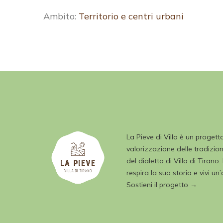
Ambito:
Territorio e centri urbani
La Pieve di Villa è un progett
valorizzazione delle tradizioni
del dialetto di Villa di Tirano.
respira la sua storia e vivi un
Sostieni il progetto →