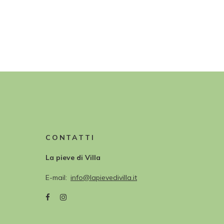
CONTATTI
La pieve di Villa
E-mail
info@lapievedivilla.it