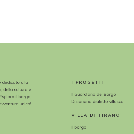
o dedicato alla
I PROGETTI
, della cultura e
Il Guardiano del Borgo
 Esplora il borgo,
Dizionario dialetto villasco
’avventura unica!
VILLA DI TIRANO
Il borgo