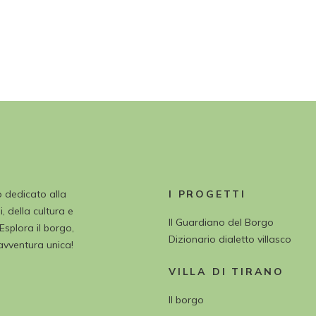
o dedicato alla
I PROGETTI
, della cultura e
Il Guardiano del Borgo
 Esplora il borgo,
Dizionario dialetto villasco
’avventura unica!
VILLA DI TIRANO
Il borgo