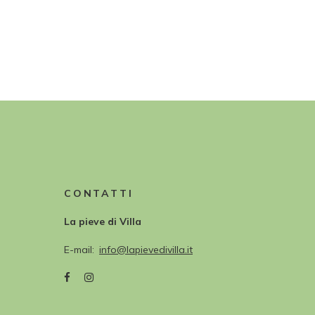
CONTATTI
La pieve di Villa
E-mail
info@lapievedivilla.it