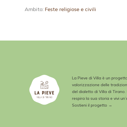
Ambito:
Feste religiose e civili
La Pieve di Villa è un progett
valorizzazione delle tradizioni
del dialetto di Villa di Tirano.
respira la sua storia e vivi un
Sostieni il progetto →