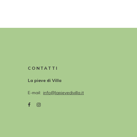
CONTATTI
La pieve di Villa
E-mail
info@lapievedivilla.it