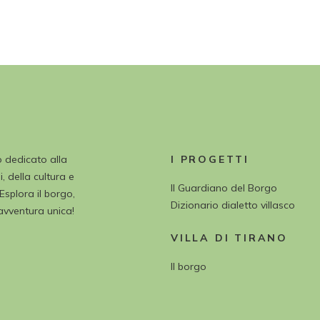
o dedicato alla
I PROGETTI
, della cultura e
Il Guardiano del Borgo
 Esplora il borgo,
Dizionario dialetto villasco
’avventura unica!
VILLA DI TIRANO
Il borgo