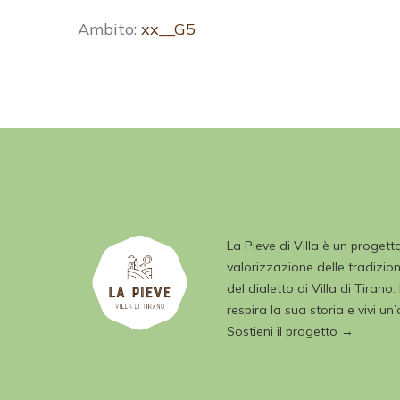
Ambito:
xx__G5
La Pieve di Villa è un progett
valorizzazione delle tradizioni
del dialetto di Villa di Tirano.
respira la sua storia e vivi un
Sostieni il progetto →