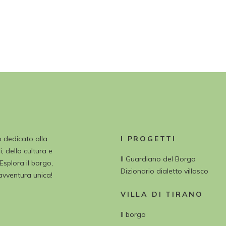
o dedicato alla
I PROGETTI
, della cultura e
Il Guardiano del Borgo
 Esplora il borgo,
Dizionario dialetto villasco
’avventura unica!
VILLA DI TIRANO
Il borgo