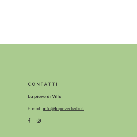
CONTATTI
La pieve di Villa
E-mail
info@lapievedivilla.it