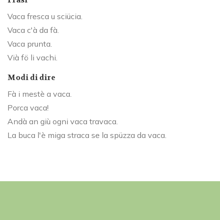
Frasi
Vaca fresca u sciücia.
Vaca c'à da fà.
Vaca prunta.
Vià fö li vachi.
Modi di dire
Fà i mestè a vaca.
Porca vaca!
Andà an giù ogni vaca travaca.
La buca l'è miga straca se la spüzza da vaca.