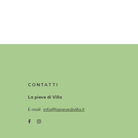
CONTATTI
La pieve di Villa
E-mail
info@lapievedivilla.it