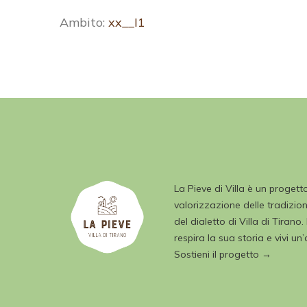
Ambito:
xx__I1
La Pieve di Villa è un progett
valorizzazione delle tradizioni
del dialetto di Villa di Tirano.
respira la sua storia e vivi un
Sostieni il progetto →