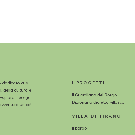
o dedicato alla
I PROGETTI
, della cultura e
Il Guardiano del Borgo
 Esplora il borgo,
Dizionario dialetto villasco
’avventura unica!
VILLA DI TIRANO
Il borgo