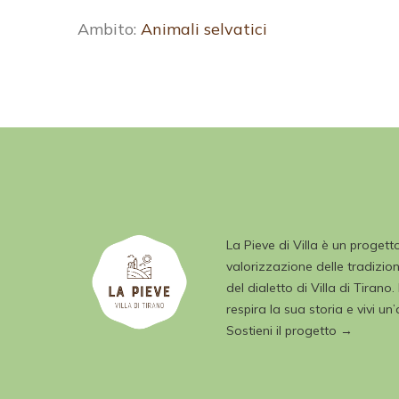
Ambito:
Animali selvatici
La Pieve di Villa è un progett
valorizzazione delle tradizioni
del dialetto di Villa di Tirano.
respira la sua storia e vivi un
Sostieni il progetto →