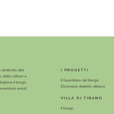
o dedicato alla
I PROGETTI
, della cultura e
Il Guardiano del Borgo
 Esplora il borgo,
Dizionario dialetto villasco
’avventura unica!
VILLA DI TIRANO
Il borgo