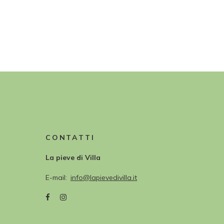
CONTATTI
La pieve di Villa
E-mail
info@lapievedivilla.it