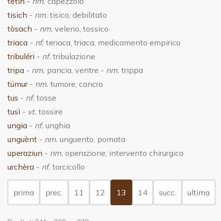
tetìn
-
nm.
capezzolo
tisich
-
nm.
tisico, debilitato
tòsach
-
nm.
veleno, tossico
triaca
-
nf.
teriaca, triaca, medicamento empirico
tribuléri
-
nf.
tribulazione
tripa
-
nm.
pancia, ventre -
nm.
trippa
tümur
-
nm.
tumore, cancro
tus
-
nf.
tosse
tusì
-
vt.
tossire
ungia
-
nf.
unghia
unguènt
-
nm.
unguento, pomata
uperaziun
-
nm.
operazione, intervento chirurgico
urchèra
-
nf.
torcicollo
(current)
prima
prec.
11
12
13
14
succ.
ultima