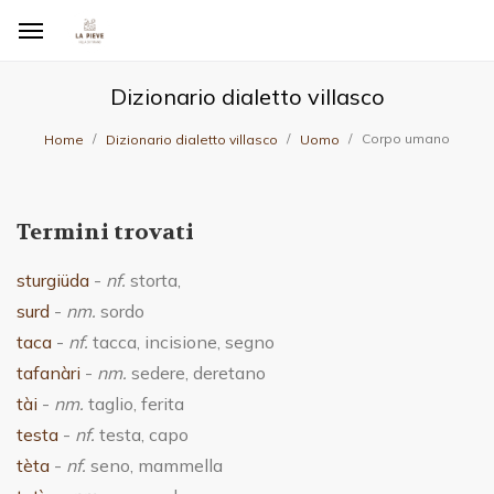
Dizionario dialetto villasco
Corpo umano
Home
Dizionario dialetto villasco
Uomo
Termini trovati
sturgiüda
-
nf.
storta,
surd
-
nm.
sordo
taca
-
nf.
tacca, incisione, segno
tafanàri
-
nm.
sedere, deretano
tài
-
nm.
taglio, ferita
testa
-
nf.
testa, capo
tèta
-
nf.
seno, mammella