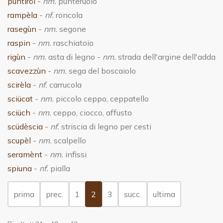
puntiröl
-
nm.
punteruolo
rampèla
-
nf.
roncola
rasegùn
-
nm.
segone
raspin
-
nm.
raschiatoio
rigùn
-
nm.
asta di legno -
nm.
strada dell'argine dell'adda
scavezzùn
-
nm.
sega del boscaiolo
scirèla
-
nf.
carrucola
sciücat
-
nm.
piccolo ceppo, ceppatello
sciüch
-
nm.
ceppo, ciocco, affusto
scüdèscia
-
nf.
striscia di legno per cesti
scupèl
-
nm.
scalpello
seramènt
-
nm.
infissi
spiuna
-
nf.
pialla
(current)
prima
prec.
1
2
3
succ.
ultima