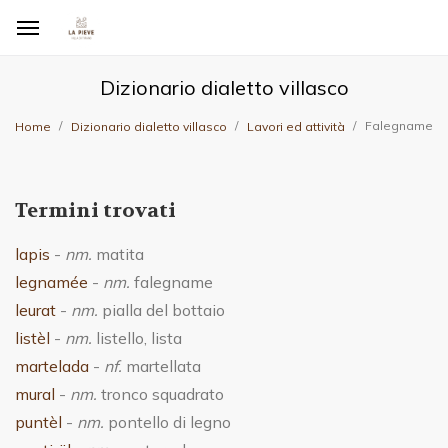
Dizionario dialetto villasco
Falegname
Home
Dizionario dialetto villasco
Lavori ed attività
Termini trovati
lapis
-
nm.
matita
legnamée
-
nm.
falegname
leurat
-
nm.
pialla del bottaio
listèl
-
nm.
listello, lista
martelada
-
nf.
martellata
mural
-
nm.
tronco squadrato
puntèl
-
nm.
pontello di legno