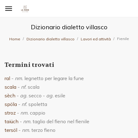
Dizionario dialetto villasco
Fienile
Home
Dizionario dialetto villasco
Lavori ed attività
Termini trovati
ral
-
nm.
legnetto per legare la fune
scala
-
nf.
scala
sèch
-
ag.
secco -
ag.
esile
spöla
-
nf.
spoletta
stroz
-
nm.
cappio
taiüch
-
nm.
taglio del fieno nel fienile
tersöl
-
nm.
terzo fieno