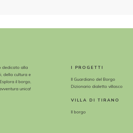
o dedicato alla
I PROGETTI
, della cultura e
Il Guardiano del Borgo
 Esplora il borgo,
Dizionario dialetto villasco
’avventura unica!
VILLA DI TIRANO
Il borgo