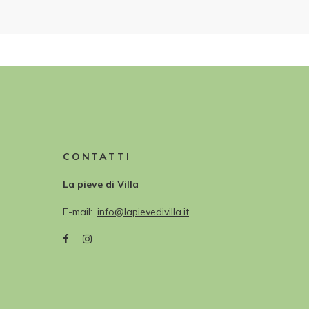
CONTATTI
La pieve di Villa
E-mail
info@lapievedivilla.it