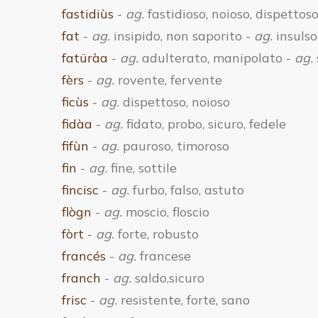
fastidiùs
-
ag.
fastidioso, noioso, dispettos
fat
-
ag.
insipido, non saporito -
ag.
insulso
fatüràa
-
ag.
adulterato, manipolato -
ag.
fèrs
-
ag.
rovente, fervente
ficùs
-
ag.
dispettoso, noioso
fidàa
-
ag.
fidato, probo, sicuro, fedele
fifùn
-
ag.
pauroso, timoroso
fin
-
ag.
fine, sottile
fincisc
-
ag.
furbo, falso, astuto
flògn
-
ag.
moscio, floscio
fòrt
-
ag.
forte, robusto
francés
-
ag.
francese
franch
-
ag.
saldo,sicuro
frisc
-
ag.
resistente, forte, sano