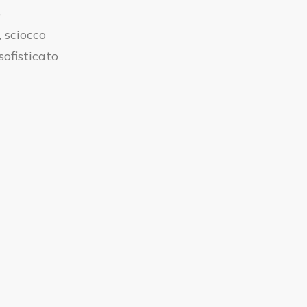
o
, sciocco
sofisticato