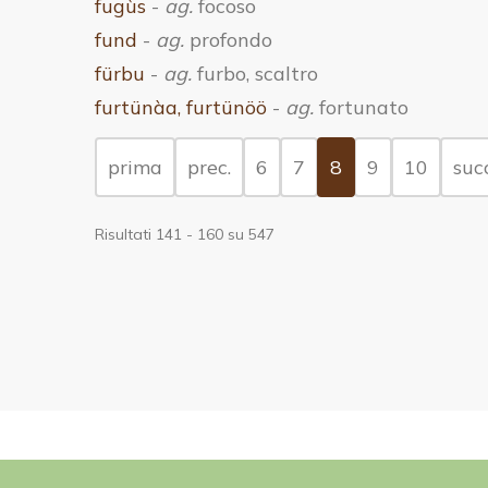
fugùs
-
ag.
focoso
fund
-
ag.
profondo
fürbu
-
ag.
furbo, scaltro
furtünàa, furtünöö
-
ag.
fortunato
(current)
prima
prec.
6
7
8
9
10
succ
Risultati 141 - 160 su 547