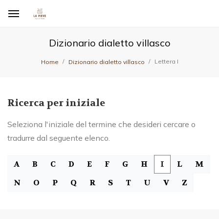
Dizionario dialetto villasco
Lettera I
Home
Dizionario dialetto villasco
Ricerca per iniziale
Seleziona l'iniziale del termine che desideri cercare o
tradurre dal seguente elenco.
A
B
C
D
E
F
G
H
I
L
M
N
O
P
Q
R
S
T
U
V
Z