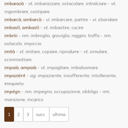
imbarazà
-
vt.
imbarazzare, ostacolare, intralciare -
vt.
ingombrare, costipare
imbarcà, ambarcà
-
vi.
imbarcare, partire -
vi.
sbandare
imbastì, ambastì
-
vt.
imbastire, cucire
imbròi
-
nm.
imbroglio, groviglio, raggiro, truffa -
nm.
ostacolo, impiccio
imità
-
vt.
imitare, copiare, riprodurre -
vt.
simulare,
scimmiottare
impaià, ampaià
-
vt.
impagliare, imbalsamare
impaziént
-
ag.
impaziente, insofferente, intollerante,
irrequieto
impégn
-
nm.
impegno, occupazione, obbligo -
nm.
mansione, incarico
(current)
1
2
3
succ.
ultima