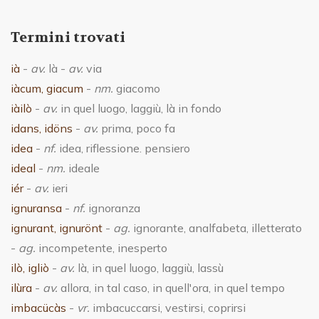
Termini trovati
ià
-
av.
là -
av.
via
iàcum, giacum
-
nm.
giacomo
iàilò
-
av.
in quel luogo, laggiù, là in fondo
idans, idöns
-
av.
prima, poco fa
idea
-
nf.
idea, riflessione. pensiero
ideal
-
nm.
ideale
iér
-
av.
ieri
ignuransa
-
nf.
ignoranza
ignurant, ignurönt
-
ag.
ignorante, analfabeta, illetterato
-
ag.
incompetente, inesperto
ilò, igliò
-
av.
là, in quel luogo, laggiù, lassù
ilùra
-
av.
allora, in tal caso, in quell'ora, in quel tempo
imbacücàs
-
vr.
imbacuccarsi, vestirsi, coprirsi