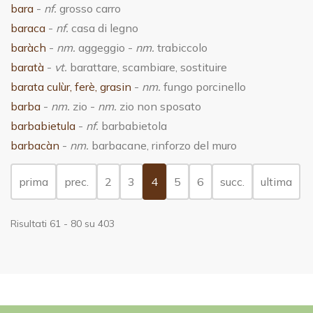
bara
-
nf.
grosso carro
baraca
-
nf.
casa di legno
baràch
-
nm.
aggeggio -
nm.
trabiccolo
baratà
-
vt.
barattare, scambiare, sostituire
barata culùr, ferè, grasin
-
nm.
fungo porcinello
barba
-
nm.
zio -
nm.
zio non sposato
barbabietula
-
nf.
barbabietola
barbacàn
-
nm.
barbacane, rinforzo del muro
(current)
prima
prec.
2
3
4
5
6
succ.
ultima
Risultati 61 - 80 su 403