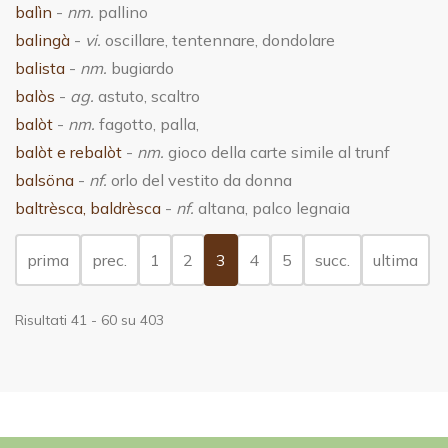
balìn
-
nm.
pallino
balingà
-
vi.
oscillare, tentennare, dondolare
balista
-
nm.
bugiardo
balòs
-
ag.
astuto, scaltro
balòt
-
nm.
fagotto, palla,
balòt e rebalòt
-
nm.
gioco della carte simile al trunf
balsöna
-
nf.
orlo del vestito da donna
baltrèsca, baldrèsca
-
nf.
altana, palco legnaia
(current)
prima
prec.
1
2
3
4
5
succ.
ultima
Risultati 41 - 60 su 403